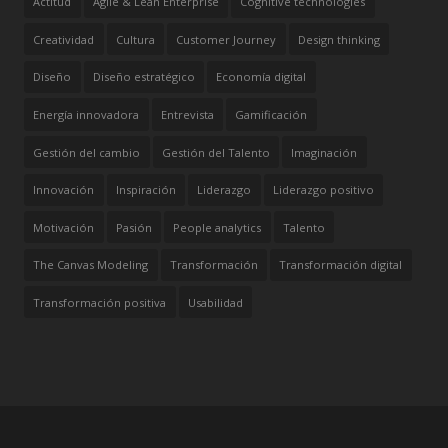
Actitud
Agile & Lean Enterprise
Cognitive technologies
Creatividad
Cultura
Customer Journey
Design thinking
Diseño
Diseño estratégico
Economía digital
Energía innovadora
Entrevista
Gamificación
Gestión del cambio
Gestión del Talento
Imaginación
Innovación
Inspiración
Liderazgo
Liderazgo positivo
Motivación
Pasión
People analytics
Talento
The Canvas Modeling
Transformación
Transformación digital
Transformación positiva
Usabilidad