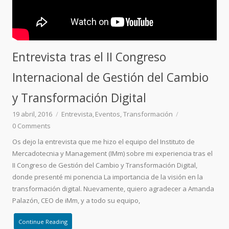
Entrevista tras el II Congreso
Internacional de Gestión del Cambio
y Transformación Digital
19 abril, 2016
Entrevista
Eventos
Transformación
0
Comments
Os dejo la entrevista que me hizo el equipo del Instituto de
Mercadotecnia y Management (IMm) sobre mi experiencia tras el
II Congreso de Gestión del Cambio y Transformación Digital,
donde presenté mi ponencia La importancia de la visión en la
transformación digital. Nuevamente, quiero agradecer a Amanda
Palazón, CEO de iMm, y a todo su equipo,
Continue Reading