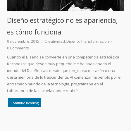
Diseño estratégico no es apariencia,
es cómo funciona
9 noviembre, 2015
Creatividad
Diseño
Transformación
0
Comments
Cuando el Diseño se convierte en una competencia estratégica
Reconozco que desde muy pequeño me ha apasionado el
mundo del Diseño, casi desde que tengo uso de razón o una
cierta memoria de lo trascendente. Al comenzar mi periplo por el
entramado mundo de la tecnología, programaba en el
Laboratorio de la escuela donde realicé
Continue Reading