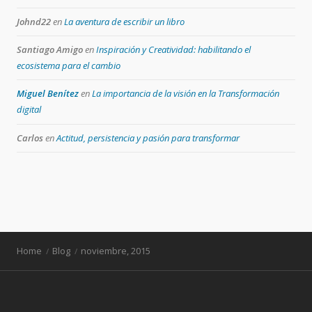
Johnd22
en
La aventura de escribir un libro
Santiago Amigo
en
Inspiración y Creatividad: habilitando el
ecosistema para el cambio
Miguel Benítez
en
La importancia de la visión en la Transformación
digital
Carlos
en
Actitud, persistencia y pasión para transformar
Home
Blog
noviembre, 2015