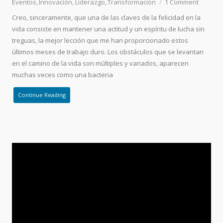
Eventos
Innovación
Liderazgo
Transformación
1
Comment
Creo, sinceramente, que una de las claves de la felicidad en la
vida consiste en mantener una actitud y un espíritu de lucha sin
treguas, la mejor lección que me han proporcionado estos
últimos meses de trabajo duro. Los obstáculos que se levantan
en el camino de la vida son múltiples y variados, aparecen
muchas veces como una bacteria
Continue Reading