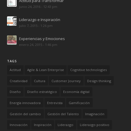
Actitud para Transformar
junio 24, 2016 - 12:43 pm
Liderazgo e Inspiración
julio 7, 2015 - 1:26 pm
Experiencias y Emociones
enero 24, 2015 - 1:46 pm
TAGS
Actitud
Agile & Lean Enterprise
Cognitive technologies
Creatividad
Cultura
Customer Journey
Design thinking
Diseño
Diseño estratégico
Economía digital
Energía innovadora
Entrevista
Gamificación
Gestión del cambio
Gestión del Talento
Imaginación
Innovación
Inspiración
Liderazgo
Liderazgo positivo