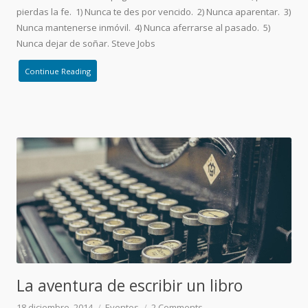
pierdas la fe. 1) Nunca te des por vencido. 2) Nunca aparentar. 3)
Nunca mantenerse inmóvil. 4) Nunca aferrarse al pasado. 5)
Nunca dejar de soñar. Steve Jobs
Continue Reading
La aventura de escribir un libro
18 diciembre, 2014
Eventos
2
Comments