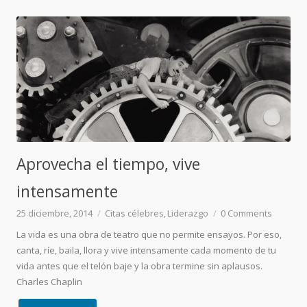
Aprovecha el tiempo, vive
intensamente
25 diciembre, 2014
Citas célebres
Liderazgo
0
Comments
La vida es una obra de teatro que no permite ensayos. Por eso,
canta, ríe, baila, llora y vive intensamente cada momento de tu
vida antes que el telón baje y la obra termine sin aplausos.
Charles Chaplin