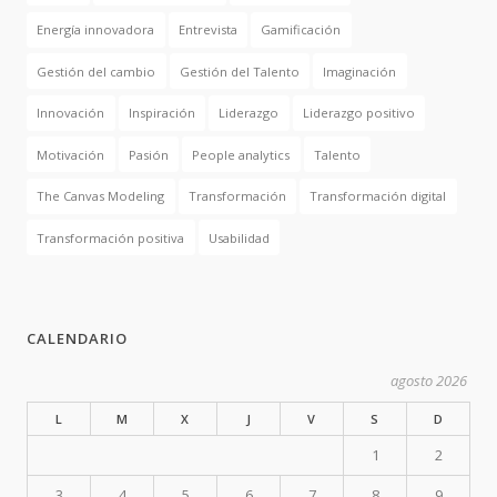
Energía innovadora
Entrevista
Gamificación
Gestión del cambio
Gestión del Talento
Imaginación
Innovación
Inspiración
Liderazgo
Liderazgo positivo
Motivación
Pasión
People analytics
Talento
The Canvas Modeling
Transformación
Transformación digital
Transformación positiva
Usabilidad
CALENDARIO
agosto 2026
L
M
X
J
V
S
D
1
2
3
4
5
6
7
8
9