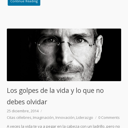
Continue Reading
Los golpes de la vida y lo que no
debes olvidar
25 diciembre, 2014
Citas célebres
Imaginación
Innovación
Liderazgo
0
Comments
A veces la vida te va a pegar en la cabeza con un ladrillo, pero no