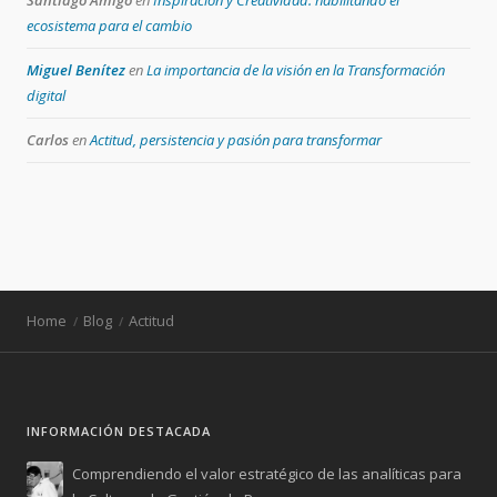
ecosistema para el cambio
Miguel Benítez
en
La importancia de la visión en la Transformación
digital
Carlos
en
Actitud, persistencia y pasión para transformar
Home
Blog
Actitud
INFORMACIÓN DESTACADA
Comprendiendo el valor estratégico de las analíticas para